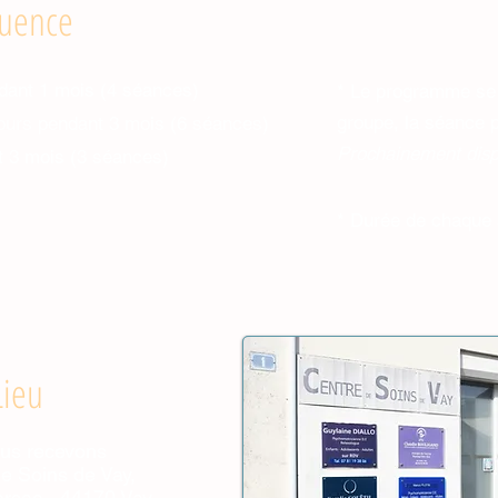
uence
dant 1 mois (4 séances)
* Le programme se 
groupe, la séance 
jours pendant 3 mois (6 séances)
Prochainement dispo
 3 mois (3 séances)
* Durée de chaque 
Lieu
us recevons
e Soins de Vay,
arsac - 44170 Vay