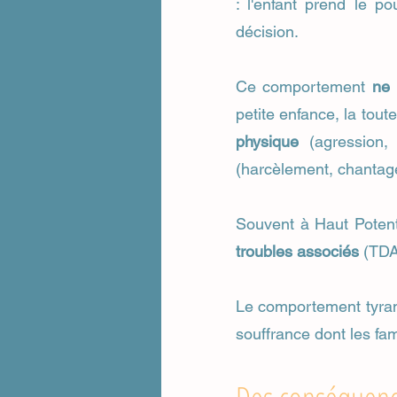
: l'enfant prend le p
décision.
Ce comportement
ne 
petite enfance, la tout
physique
(agression,
(harcèlement, chantage
Souvent à Haut Potenti
troubles associés
(TDAH
Le comportement tyran
souffrance dont les fami