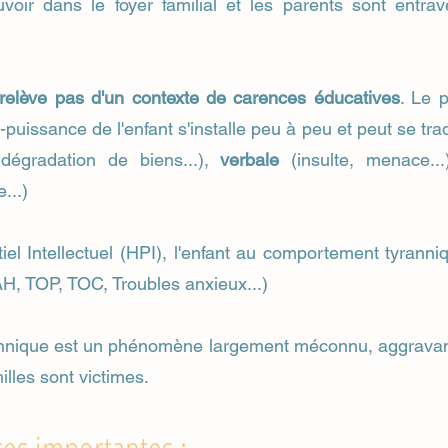
ouvoir dans le foyer familial et les parents sont entra
relève pas d'un contexte de carences éducatives
. Le 
e-puissance de l'enfant s'installe peu à peu et peut se tra
 dégradation de biens...),
verbale
(insulte, menace..
...)
el Intellectuel (HPI), l'enfant au comportement tyrann
, TOP, TOC, Troubles anxieux...)
nique est un phénomène largement méconnu, aggravant a
lles sont victimes.​