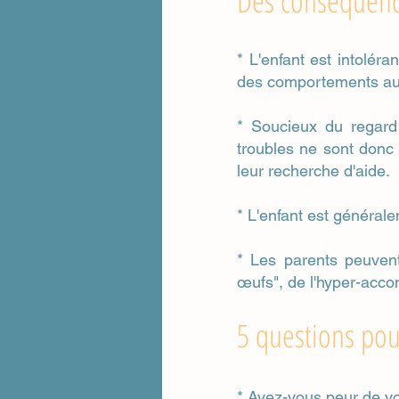
Des conséquenc
* L'enfant est intoléra
des comportements auto
* Soucieux du regard 
troubles ne sont donc 
leur recherche d'aide.
* L'enfant est générale
* Les parents peuvent
œufs", de l'hyper-acco
5 questions pou
* Avez-vous peur de vo