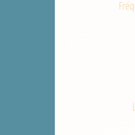
Fréq
* Une séance par semaine pen
* Une séance tous les quinze 
* Une séance par mois pendant
Nous vo
au Centre d
1 route de M