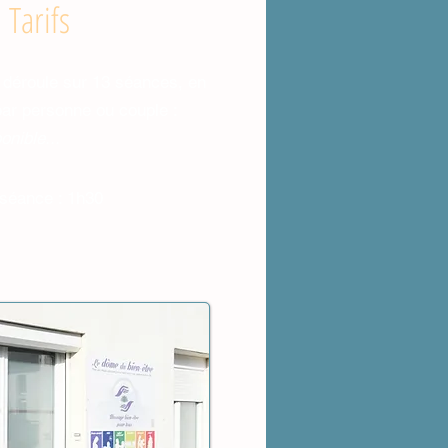
Tarifs
déroule sur 13 séances, en
par personne ou couple :
nible...
séance : 1h30