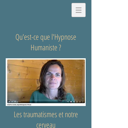
Qu'est-ce que l'Hypnose
Humaniste ?
Les traumatismes et notre
cerveau